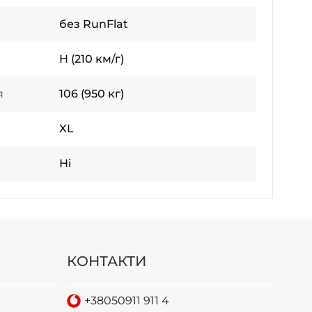
без RunFlat
H (210 км/г)
я
106 (950 кг)
XL
Ні
КОНТАКТИ
+38
050
911 911 4