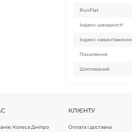
RunFlat
Індекс швидкості
Індекс навантаженн
Посилення
Шипований
АС
КЛІЄНТУ
анію Колеса Дніпро
Оплата і доставка