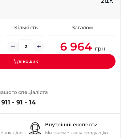
2 шт.
- на Калиновій
+38 (077) 7-184-184
- Донецьке шосе
Кількість
Загалом
+38 (050)-911-911-2
6 964
- Щепкіна
грн
+38 (099)-643-33-77
- Тополь
В кошик
+38 (068)-923-74-19
- Калинова
нашого спеціаліста
911 - 91 - 14
Внутрішні експерти
шення ціни
Ми знаємо нашу продукцію