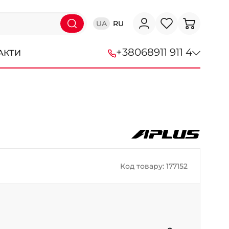
UA
RU
+38
068
911 911 4
АКТИ
+38 (068) 911-911-4
+38 (050) 911-911-4
+38 (067) 113-44-44
+38 (095) 276-44-44
Код товару: 177152
+38 (067) 911-14-14
- на Щепкіна
+38 (098) 911-911-0
- на Тополі
+38 (098) 911-911-4