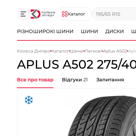
Каталог
РІЗНОШИРОКІ ШИНИ
ШИНИ
ДИСКИ
Ш
Колеса Дніпро
Каталог
Шини
Легкові
Aplus A502
Apl
APLUS
A502
275/4
Все про товар
Відгуки
21
Запитання