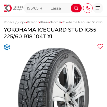
Колеса Дніпро
Каталог
Шини
Легкові
Yokohama IceGuard Stud IG55
YOKOHAMA
ICEGUARD STUD IG55
+38 (068) 911-911-4
225/60 R18 104T XL
+38 (050) 911-911-4
+38 (067) 113-44-44
+38 (095) 276-44-44
+38 (067) 911-14-14
- на Щепкіна
+38 (098) 911-911-0
- на Тополі
+38 (098) 911-911-4
- на Калиновій
+38 (077) 7-184-184
- Донецьке шосе