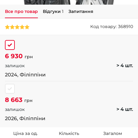
Все про товар
Відгуки
1
Запитання
+38 (050)-911-911-2
- Щепкіна
Код товару: 368910
+38 (099)-643-33-77
- Тополь
+38 (068)-923-74-19
- Калинова
6 930
грн
> 4 шт.
залишок
2024, Філіппіни
8 663
грн
> 4 шт.
залишок
2026, Філіппіни
Ціна за од.
Кількість
Загалом