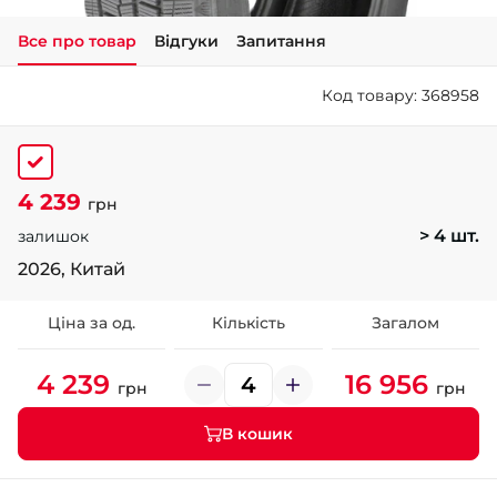
Все про товар
Відгуки
Запитання
+38 (050)-911-911-2
- Щепкіна
Код товару: 368958
+38 (099)-643-33-77
- Тополь
+38 (068)-923-74-19
- Калинова
4 239
грн
> 4 шт.
залишок
2026, Китай
Ціна за од.
Кількість
Загалом
4 239
16 956
грн
грн
В кошик