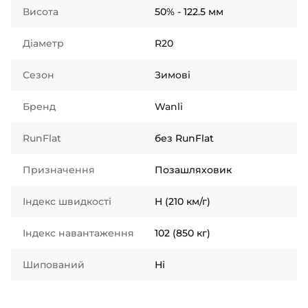
Висота
50% - 122.5 мм
Діаметр
R20
Сезон
Зимові
Бренд
Wanli
RunFlat
без RunFlat
Призначення
Позашляховик
Індекс швидкості
H (210 км/г)
Індекс навантаження
102 (850 кг)
Шипований
Ні