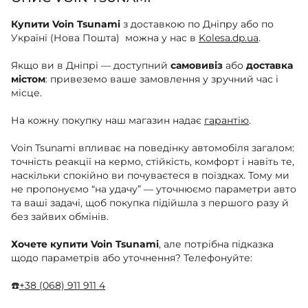
Купити Voin Tsunami
з доставкою по Дніпру або по
Україні (Нова Пошта) можна у нас в
Kolesa.dp.ua
.
Якщо ви в Дніпрі — доступний
самовивіз
або
доставка
містом
: привеземо ваше замовлення у зручний час і
місце.
На кожну покупку наш магазин надає
гарантію
.
Voin Tsunami впливає на поведінку автомобіля загалом:
точність реакції на кермо, стійкість, комфорт і навіть те,
наскільки спокійно ви почуваєтеся в поїздках. Тому ми
не пропонуємо “на удачу” — уточнюємо параметри авто
та ваші задачі, щоб покупка підійшла з першого разу й
без зайвих обмінів.
Хочете купити Voin Tsunami
, але потрібна підказка
щодо параметрів або уточнення? Телефонуйте:
☎️
+38 (068) 911 911 4