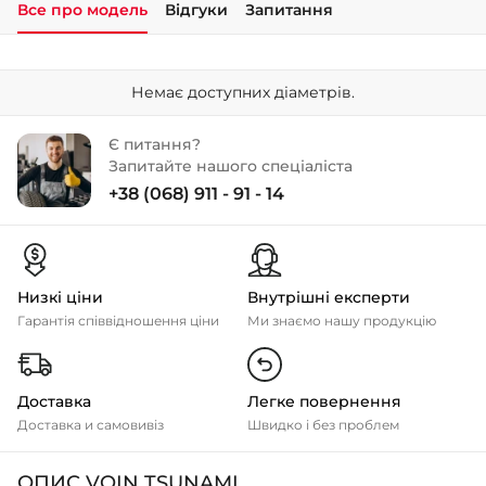
Все про модель
Відгуки
Запитання
+38 (050)-911-911-2
- Щепкіна
Немає доступних діаметрів.
+38 (099)-643-33-77
- Тополь
Є питання?
+38 (068)-923-74-19
Запитайте нашого спеціаліста
- Калинова
+38 (068) 911 - 91 - 14
Низкі ціни
Внутрішні експерти
Гарантія співвідношення ціни
Ми знаємо нашу продукцію
Доставка
Легке повернення
Доставка и самовивіз
Швидко і без проблем
ОПИС VOIN TSUNAMI