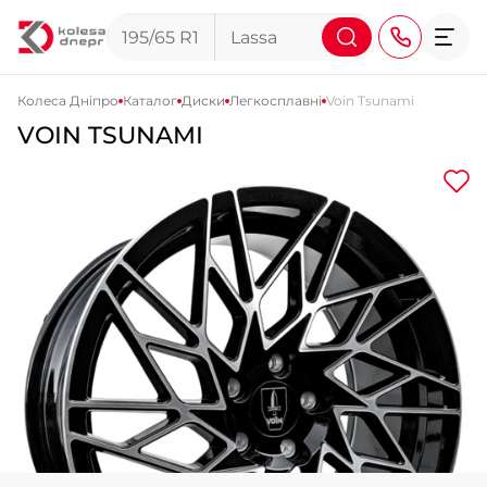
Колеса Дніпро
Каталог
Диски
Легкосплавні
Voin Tsunami
VOIN TSUNAMI
+38 (068) 911-911-4
+38 (050) 911-911-4
+38 (067) 113-44-44
+38 (095) 276-44-44
+38 (067) 911-14-14
- на Щепкіна
+38 (098) 911-911-0
- на Тополі
+38 (098) 911-911-4
- на Калиновій
+38 (077) 7-184-184
- Донецьке шосе