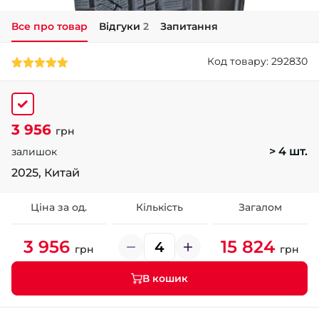
Все про товар
Відгуки
2
Запитання
+38 (050)-911-911-2
- Щепкіна
Код товару: 292830
+38 (099)-643-33-77
- Тополь
+38 (068)-923-74-19
- Калинова
3 956
грн
> 4 шт.
залишок
2025, Китай
Ціна за од.
Кількість
Загалом
3 956
15 824
грн
грн
В кошик