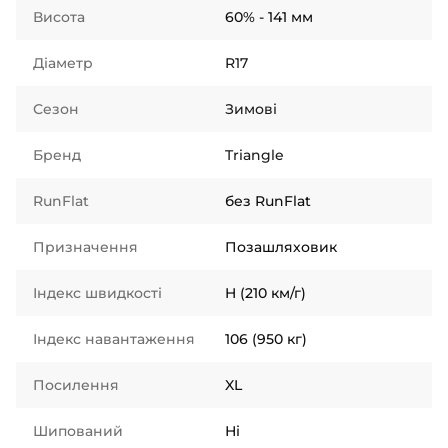
Висота
60% - 141 мм
Діаметр
R17
Сезон
Зимові
Бренд
Triangle
RunFlat
без RunFlat
Призначення
Позашляховик
Індекс швидкості
H (210 км/г)
Індекс навантаження
106 (950 кг)
Посилення
XL
Шипований
Ні