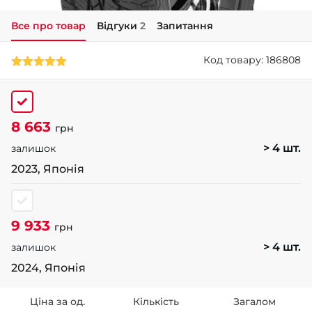
Все про товар
Відгуки
2
Запитання
+38 (050)-911-911-2
- Щепкіна
Код товару: 186808
+38 (099)-643-33-77
- Тополь
+38 (068)-923-74-19
- Калинова
8 663
грн
> 4 шт.
залишок
2023, Японія
9 933
грн
> 4 шт.
залишок
2024, Японія
Ціна за од.
Кількість
Загалом