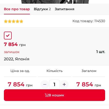
Все про товар
Відгуки
2
Запитання
+38 (050)-911-911-2
- Щепкіна
Код товару: 114530
+38 (099)-643-33-77
- Тополь
+38 (068)-923-74-19
- Калинова
7 854
грн
1 шт.
залишок
2022, Японія
Ціна за од.
Кількість
Загалом
7 854
7 854
грн
грн
В кошик