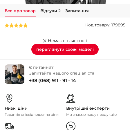
Все про товар
Відгуки
2
Запитання
+38 (050)-911-911-2
- Щепкіна
Код товару: 179895
+38 (099)-643-33-77
- Тополь
+38 (068)-923-74-19
Немає в наявності
- Калинова
переглянути схожі моделі
Є питання?
Запитайте нашого спеціаліста
+38 (068) 911 - 91 - 14
Низкі ціни
Внутрішні експерти
Гарантія співвідношення ціни
Ми знаємо нашу продукцію