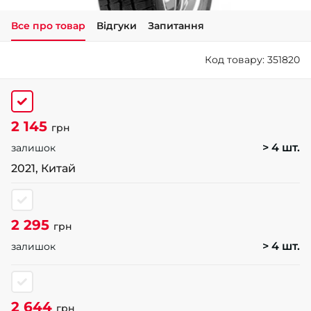
Все про товар
Відгуки
Запитання
+38 (050)-911-911-2
- Щепкіна
Код товару: 351820
+38 (099)-643-33-77
- Тополь
+38 (068)-923-74-19
- Калинова
2 145
грн
> 4 шт.
залишок
2021, Китай
2 295
грн
> 4 шт.
залишок
2 644
грн