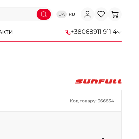
UA
RU
+38
068
911 911 4
АКТИ
+38 (068) 911-911-4
+38 (050) 911-911-4
+38 (067) 113-44-44
+38 (095) 276-44-44
Код товару: 366834
+38 (067) 911-14-14
- на Щепкіна
+38 (098) 911-911-0
- на Тополі
+38 (098) 911-911-4