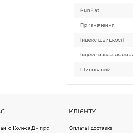
RunFlat
Призначення
Індекс швидкості
Індекс навантаженн
Шипований
АС
КЛІЄНТУ
анію Колеса Дніпро
Оплата і доставка