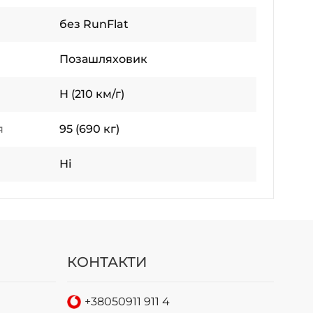
без RunFlat
Позашляховик
H (210 км/г)
я
95 (690 кг)
Ні
КОНТАКТИ
+38
050
911 911 4