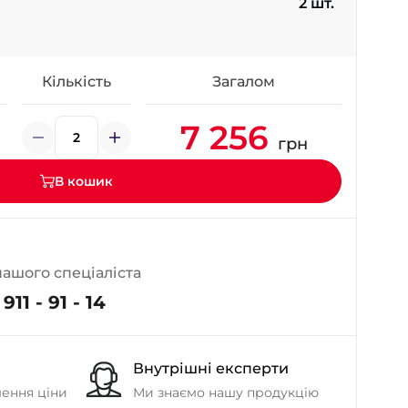
2 шт.
- на Калиновій
+38 (077) 7-184-184
- Донецьке шосе
Кількість
Загалом
+38 (050)-911-911-2
7 256
- Щепкіна
грн
+38 (099)-643-33-77
- Тополь
В кошик
+38 (068)-923-74-19
- Калинова
нашого спеціаліста
911 - 91 - 14
Внутрішні експерти
шення ціни
Ми знаємо нашу продукцію