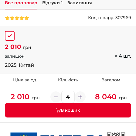
Все про товар
Відгуки
1
Запитання
+38 (050)-911-911-2
Код товару: 307969
- Щепкіна
+38 (099)-643-33-77
- Тополь
+38 (068)-923-74-19
2 010
- Калинова
грн
> 4 шт.
залишок
2025, Китай
Ціна за од.
Кількість
Загалом
2 010
8 040
грн
грн
В кошик