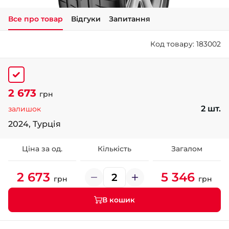
Все про товар
Відгуки
Запитання
+38 (050)-911-911-2
- Щепкіна
Код товару: 183002
+38 (099)-643-33-77
- Тополь
+38 (068)-923-74-19
- Калинова
2 673
грн
2 шт.
залишок
2024, Турція
Ціна за од.
Кількість
Загалом
2 673
5 346
грн
грн
В кошик