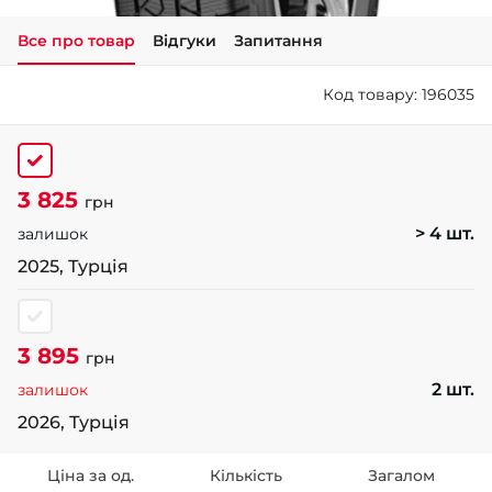
Все про товар
Відгуки
Запитання
+38 (050)-911-911-2
- Щепкіна
Код товару: 196035
+38 (099)-643-33-77
- Тополь
+38 (068)-923-74-19
- Калинова
3 825
грн
> 4 шт.
залишок
2025, Турція
3 895
грн
2 шт.
залишок
2026, Турція
Ціна за од.
Кількість
Загалом