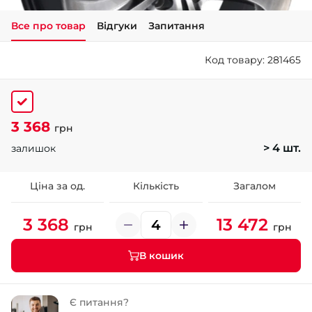
Все про товар
Відгуки
Запитання
+38 (050)-911-911-2
- Щепкіна
Код товару: 281465
+38 (099)-643-33-77
- Тополь
+38 (068)-923-74-19
- Калинова
3 368
грн
> 4 шт.
залишок
Ціна за од.
Кількість
Загалом
3 368
13 472
грн
грн
В кошик
Є питання?