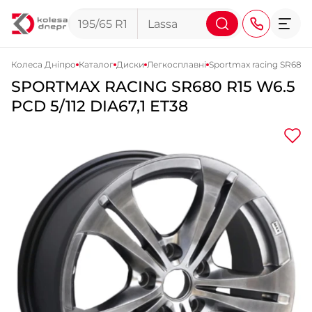
Колеса Дніпро
Каталог
Диски
Легкосплавні
Sportmax racing SR680
SPORTMAX RACING
SR680
R15 W6.5
+38 (068) 911-911-4
PCD 5/112 DIA67,1 ET38
+38 (050) 911-911-4
+38 (067) 113-44-44
+38 (095) 276-44-44
+38 (067) 911-14-14
- на Щепкіна
+38 (098) 911-911-0
- на Тополі
+38 (098) 911-911-4
- на Калиновій
+38 (077) 7-184-184
- Донецьке шосе