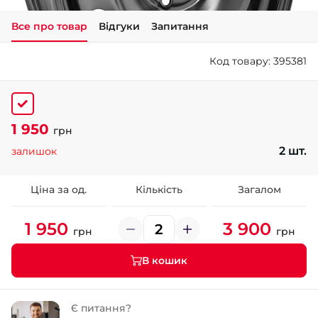
Все про товар
Відгуки
Запитання
+38 (050)-911-911-2
- Щепкіна
Код товару: 395381
+38 (099)-643-33-77
- Тополь
+38 (068)-923-74-19
- Калинова
1 950
грн
2 шт.
залишок
Ціна за од.
Кількість
Загалом
1 950
3 900
грн
грн
В кошик
Є питання?