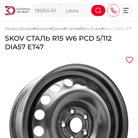
Колеса Дніпро
Каталог
Диски
Сталеві
Skov Сталь
Skov Сталь R15 W6
SKOV
СТАЛЬ
R15 W6 PCD 5/112
+38 (068) 911-911-4
DIA57 ET47
+38 (050) 911-911-4
+38 (067) 113-44-44
+38 (095) 276-44-44
+38 (067) 911-14-14
- на Щепкіна
+38 (098) 911-911-0
- на Тополі
+38 (098) 911-911-4
- на Калиновій
+38 (077) 7-184-184
- Донецьке шосе