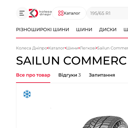
Каталог
РІЗНОШИРОКІ ШИНИ
ШИНИ
ДИСКИ
Ш
Колеса Дніпро
Каталог
Шини
Легкові
Sailun Commer
SAILUN
COMMERCI
Все про товар
Відгуки
3
Запитання