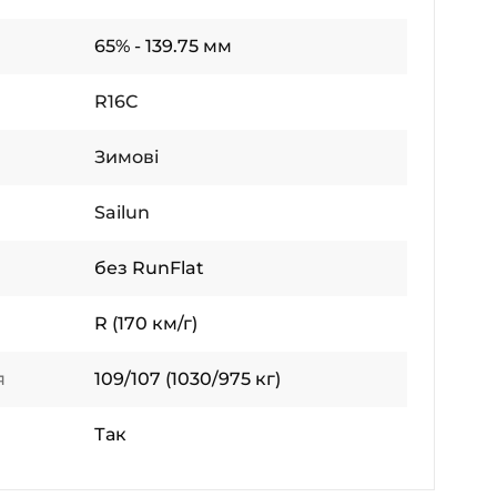
65% - 139.75 мм
R16C
Зимові
Sailun
без RunFlat
R (170 км/г)
я
109/107 (1030/975 кг)
Так