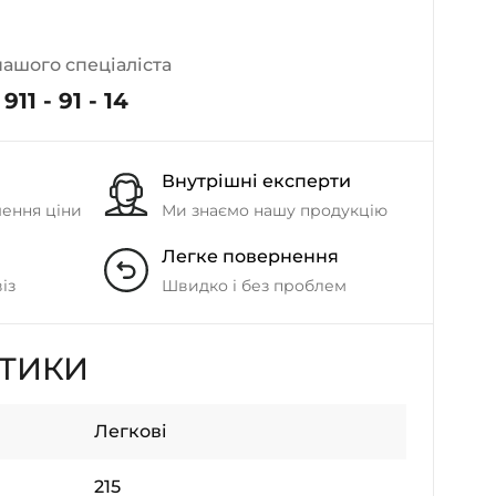
- на Калиновій
+38 (077) 7-184-184
нашого спеціаліста
- Донецьке шосе
911 - 91 - 14
+38 (050)-911-911-2
- Щепкіна
Внутрішні експерти
+38 (099)-643-33-77
- Тополь
шення ціни
Ми знаємо нашу продукцію
+38 (068)-923-74-19
Легке повернення
- Калинова
із
Швидко і без проблем
СТИКИ
Легкові
215