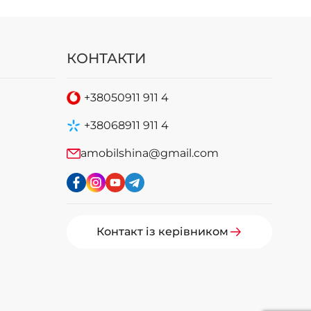
КОНТАКТИ
+38
050
911 911 4
+38
068
911 911 4
amobilshina@gmail.com
Контакт із керівником