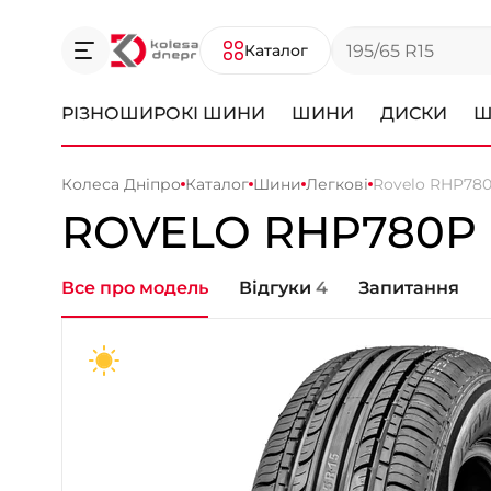
Каталог
РІЗНОШИРОКІ ШИНИ
ШИНИ
ДИСКИ
Ш
Колеса Дніпро
Каталог
Шини
Легкові
Rovelo RHP78
ROVELO RHP780P
Все про модель
Відгуки
4
Запитання