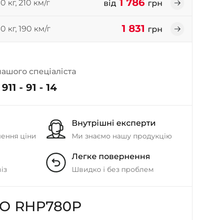
1 786
0 кг, 210 км/г
від
грн
- на Калиновій
+38 (077) 7-184-184
1 831
0 кг, 190 км/г
- Донецьке шосе
грн
+38 (050)-911-911-2
- Щепкіна
нашого спеціаліста
+38 (099)-643-33-77
911 - 91 - 14
- Тополь
+38 (068)-923-74-19
- Калинова
Внутрішні експерти
шення ціни
Ми знаємо нашу продукцію
Легке повернення
із
Швидко і без проблем
O RHP780P