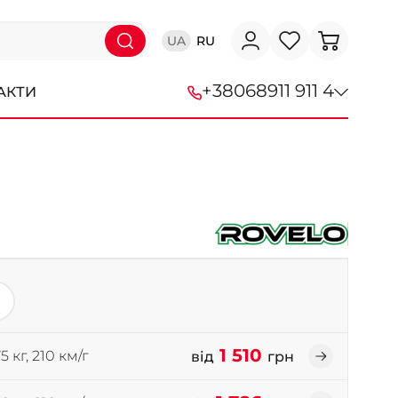
UA
RU
+38
068
911 911 4
АКТИ
+38 (068) 911-911-4
+38 (050) 911-911-4
+38 (067) 113-44-44
+38 (095) 276-44-44
+38 (067) 911-14-14
- на Щепкіна
+38 (098) 911-911-0
1 510
5 кг, 210 км/г
від
грн
- на Тополі
+38 (098) 911-911-4