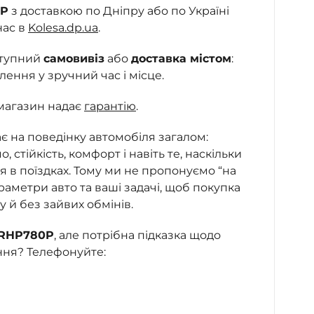
0P
з доставкою по Дніпру або по Україні
нас в
Kolesa.dp.ua
.
ступний
самовивіз
або
доставка містом
:
ння у зручний час і місце.
магазин надає
гарантію
.
 на поведінку автомобіля загалом:
о, стійкість, комфорт і навіть те, наскільки
я в поїздках. Тому ми не пропонуємо “на
аметри авто та ваші задачі, щоб покупка
 й без зайвих обмінів.
 RHP780P
, але потрібна підказка щодо
ння? Телефонуйте: