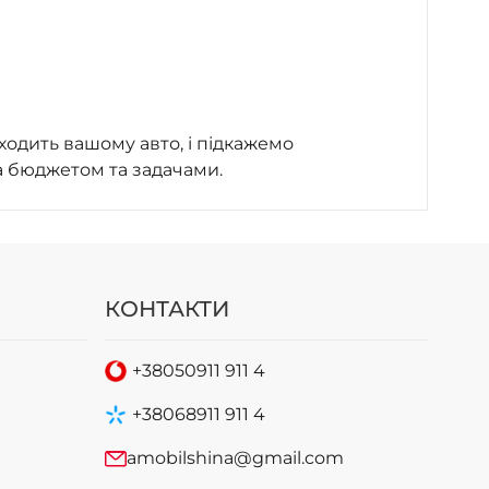
ходить вашому авто, і підкажемо
а бюджетом та задачами.
КОНТАКТИ
+38
050
911 911 4
+38
068
911 911 4
amobilshina@gmail.com