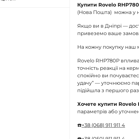
Купити Rovelo RHP78
(Нова Пошта) можна у 
Якщо ви в Дніпрі — до
привеземо ваше замовле
На кожну покупку наш 
Rovelo RHP780P впливає
точність реакції на керм
спокійно ви почуваєтес
удачу” — уточнюємо пар
підійшла з першого разу
Хочете купити Rovelo
параметрів або уточне
☎️
+38 (068) 911 911 4
☎️
+38 (050) 911 911 4