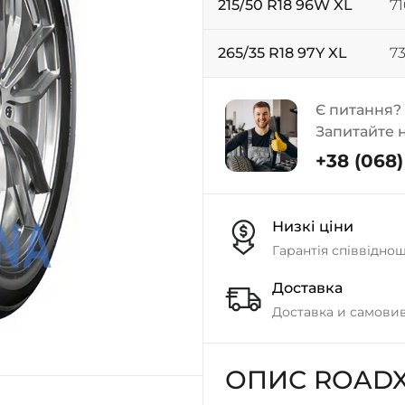
215/50 R18 96W XL
71
265/35 R18 97Y XL
73
Є питання?
Запитайте 
+38 (068) 
Низкі ціни
Гарантія співвідно
Доставка
Доставка и самовив
ОПИС ROADX