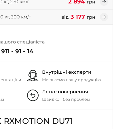
2 894
0 кг, 270 км/г
грн
- на Калиновій
+38 (077) 7-184-184
3 177
0 кг, 300 км/г
- Донецьке шосе
від
грн
+38 (050)-911-911-2
- Щепкіна
нашого спеціаліста
+38 (099)-643-33-77
911 - 91 - 14
- Тополь
+38 (068)-923-74-19
- Калинова
Внутрішні експерти
шення ціни
Ми знаємо нашу продукцію
Легке повернення
із
Швидко і без проблем
 RXMOTION DU71