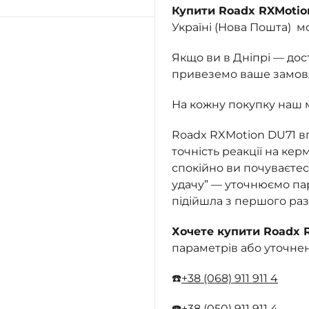
Купити Roadx RXMotio
Україні (Нова Пошта) м
Якщо ви в Дніпрі — до
привеземо ваше замовле
На кожну покупку наш 
Roadx RXMotion DU71 вп
точність реакції на керм
спокійно ви почуваєтес
удачу” — уточнюємо пар
підійшла з першого разу
Хочете купити Roadx 
параметрів або уточне
☎️
+38 (068) 911 911 4
☎️
+38 (050) 911 911 4