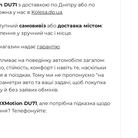
n DU71
з доставкою по Дніпру або по
ожна у нас в
Kolesa.dp.ua
.
ступний
самовивіз
або
доставка містом
:
ння у зручний час і місце.
магазин надає
гарантію
.
ливає на поведінку автомобіля загалом:
о, стійкість, комфорт і навіть те, наскільки
я в поїздках. Тому ми не пропонуємо “на
аметри авто та ваші задачі, щоб покупка
 й без зайвих обмінів.
RXMotion DU71
, але потрібна підказка щодо
ння? Телефонуйте: