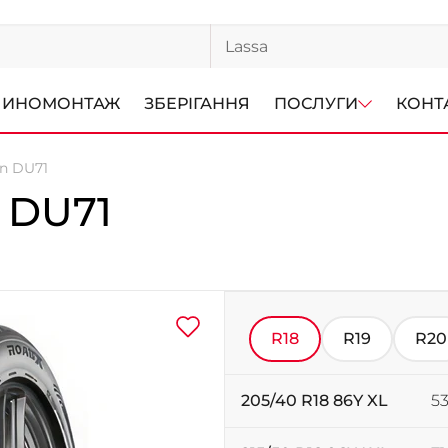
ИНОМОНТАЖ
ЗБЕРІГАННЯ
ПОСЛУГИ
КОНТ
n DU71
 DU71
R18
R19
R20
205/40 R18 86Y XL
53