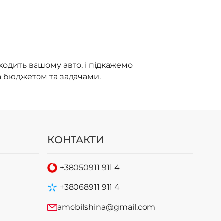
ходить вашому авто, і підкажемо
а бюджетом та задачами.
КОНТАКТИ
+38
050
911 911 4
+38
068
911 911 4
amobilshina@gmail.com