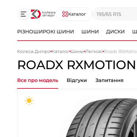
Каталог
РІЗНОШИРОКІ ШИНИ
ШИНИ
ДИСКИ
Ш
Колеса Дніпро
Каталог
Шини
Легкові
Roadx RXMotio
ROADX RXMOTION
Все про модель
Відгуки
Запитання