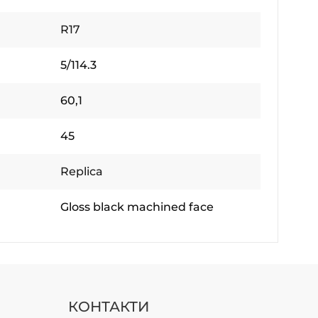
R17
5/114.3
60,1
45
Replica
Gloss black machined face
КОНТАКТИ