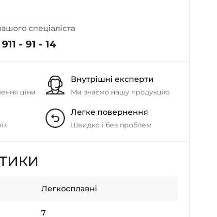
- на Калиновій
+38 (077) 7-184-184
нашого спеціаліста
- Донецьке шосе
911 - 91 - 14
+38 (050)-911-911-2
- Щепкіна
Внутрішні експерти
+38 (099)-643-33-77
- Тополь
шення ціни
Ми знаємо нашу продукцію
+38 (068)-923-74-19
Легке повернення
- Калинова
із
Швидко і без проблем
СТИКИ
Легкосплавні
7