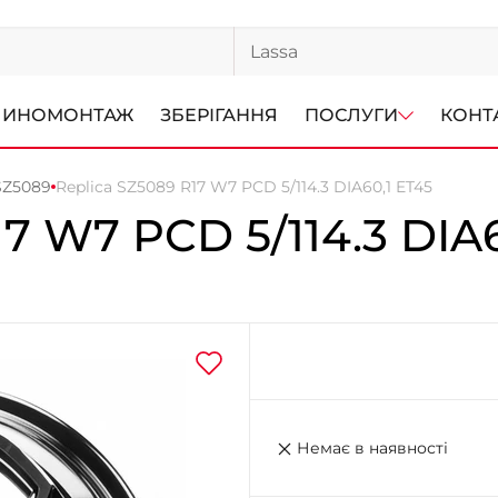
ИНОМОНТАЖ
ЗБЕРІГАННЯ
ПОСЛУГИ
КОНТ
SZ5089
Replica SZ5089 R17 W7 PCD 5/114.3 DIA60,1 ET45
17 W7 PCD 5/114.3 DIA6
Немає в наявності