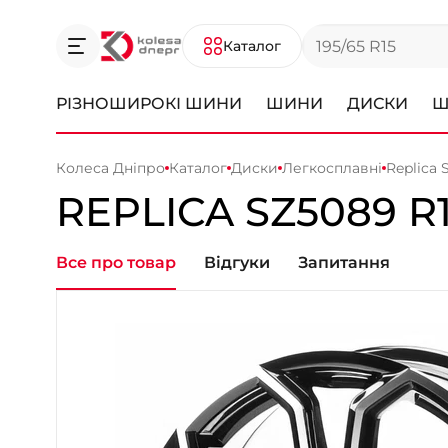
Каталог
РІЗНОШИРОКІ ШИНИ
ШИНИ
ДИСКИ
Ш
Колеса Дніпро
Каталог
Диски
Легкосплавні
Replica 
REPLICA
SZ5089
R
Все про товар
Відгуки
Запитання