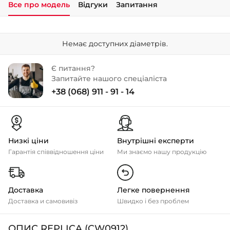
Все про модель
Відгуки
Запитання
+38 (050)-911-911-2
- Щепкіна
Немає доступних діаметрів.
+38 (099)-643-33-77
- Тополь
Є питання?
+38 (068)-923-74-19
Запитайте нашого спеціаліста
- Калинова
+38 (068) 911 - 91 - 14
Низкі ціни
Внутрішні експерти
Гарантія співвідношення ціни
Ми знаємо нашу продукцію
Доставка
Легке повернення
Доставка и самовивіз
Швидко і без проблем
ОПИС REPLICA (CW0912)