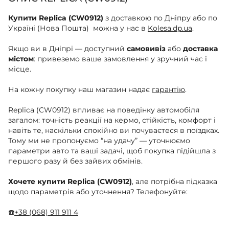
Купити Replica (CW0912)
з доставкою по Дніпру або по
Україні (Нова Пошта) можна у нас в
Kolesa.dp.ua
.
Якщо ви в Дніпрі — доступний
самовивіз
або
доставка
містом
: привеземо ваше замовлення у зручний час і
місце.
На кожну покупку наш магазин надає
гарантію
.
Replica (CW0912) впливає на поведінку автомобіля
загалом: точність реакції на кермо, стійкість, комфорт і
навіть те, наскільки спокійно ви почуваєтеся в поїздках.
Тому ми не пропонуємо “на удачу” — уточнюємо
параметри авто та ваші задачі, щоб покупка підійшла з
першого разу й без зайвих обмінів.
Хочете купити Replica (CW0912)
, але потрібна підказка
щодо параметрів або уточнення? Телефонуйте:
☎️
+38 (068) 911 911 4