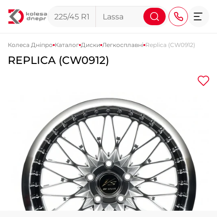
Колеса Дніпро
Каталог
Диски
Легкосплавні
Replica (CW0912)
REPLICA (CW0912)
+38 (068) 911-911-4
+38 (050) 911-911-4
+38 (067) 113-44-44
+38 (095) 276-44-44
+38 (067) 911-14-14
- на Щепкіна
+38 (098) 911-911-0
- на Тополі
+38 (098) 911-911-4
- на Калиновій
+38 (077) 7-184-184
- Донецьке шосе