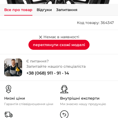
Все про товар
Відгуки
Запитання
+38 (050)-911-911-2
- Щепкіна
Код товару: 364347
+38 (099)-643-33-77
- Тополь
+38 (068)-923-74-19
Немає в наявності
- Калинова
переглянути схожі моделі
Є питання?
Запитайте нашого спеціаліста
+38 (068) 911 - 91 - 14
Низкі ціни
Внутрішні експерти
Гарантія співвідношення ціни
Ми знаємо нашу продукцію