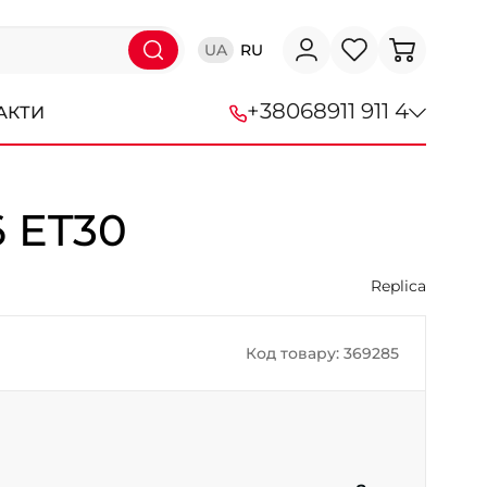
UA
RU
+38
068
911 911 4
АКТИ
+38 (068) 911-911-4
6 ET30
+38 (050) 911-911-4
+38 (067) 113-44-44
Replica
+38 (095) 276-44-44
Код товару: 369285
+38 (067) 911-14-14
- на Щепкіна
+38 (098) 911-911-0
- на Тополі
+38 (098) 911-911-4