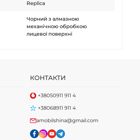
Replica
Чорний з алмазною
механічною обробкою
лицевої поверхні
КОНТАКТИ
+38
050
911 911 4
+38
068
911 911 4
amobilshina@gmail.com