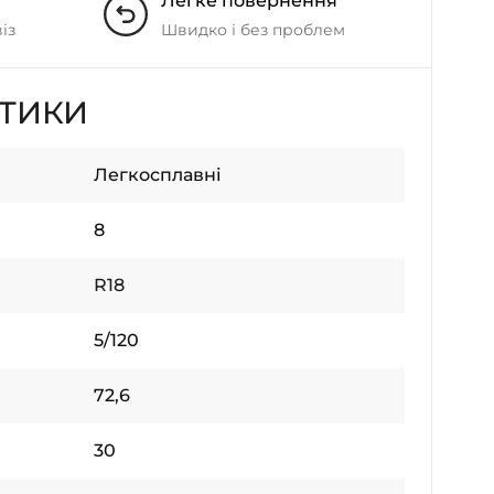
Легке повернення
із
Швидко і без проблем
СТИКИ
Легкосплавні
8
R18
5/120
72,6
30