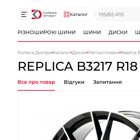
Каталог
РІЗНОШИРОКІ ШИНИ
ШИНИ
ДИСКИ
Ш
Колеса Дніпро
Каталог
Диски
Легкосплавні
Replica 
REPLICA
B3217
R18
Все про товар
Відгуки
Запитання