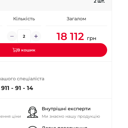
2 шт.
- на Калиновій
+38 (077) 7-184-184
- Донецьке шосе
Кількість
Загалом
18 112
+38 (050)-911-911-2
грн
- Щепкіна
+38 (099)-643-33-77
В кошик
- Тополь
+38 (068)-923-74-19
- Калинова
нашого спеціаліста
911 - 91 - 14
Внутрішні експерти
шення ціни
Ми знаємо нашу продукцію