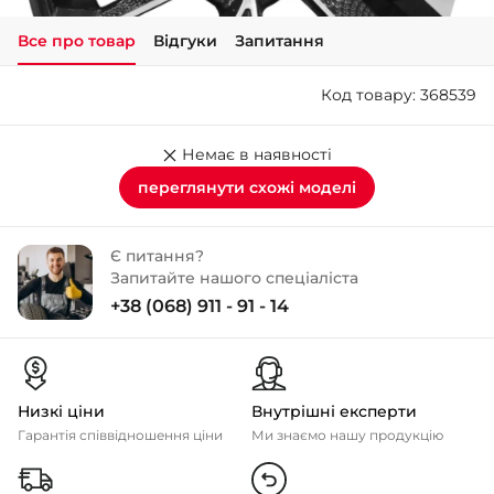
Все про товар
Відгуки
Запитання
+38 (050)-911-911-2
- Щепкіна
Код товару: 368539
+38 (099)-643-33-77
- Тополь
+38 (068)-923-74-19
Немає в наявності
- Калинова
переглянути схожі моделі
Є питання?
Запитайте нашого спеціаліста
+38 (068) 911 - 91 - 14
Низкі ціни
Внутрішні експерти
Гарантія співвідношення ціни
Ми знаємо нашу продукцію