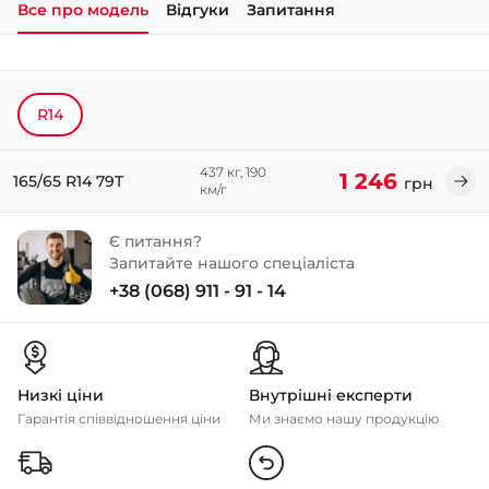
Все про модель
Відгуки
Запитання
+38 (050)-911-911-2
- Щепкіна
+38 (099)-643-33-77
R14
- Тополь
+38 (068)-923-74-19
- Калинова
437 кг, 190
1 246
165/65 R14 79T
грн
км/г
Є питання?
Запитайте нашого спеціаліста
+38 (068) 911 - 91 - 14
Низкі ціни
Внутрішні експерти
Гарантія співвідношення ціни
Ми знаємо нашу продукцію