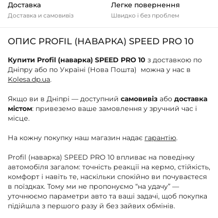
Доставка
Легке повернення
Доставка и самовивіз
Швидко і без проблем
ОПИС PROFIL (НАВАРКА) SPEED PRO 10
Купити Profil (наварка) SPEED PRO 10
з доставкою по
Дніпру або по Україні (Нова Пошта) можна у нас в
Kolesa.dp.ua
.
Якщо ви в Дніпрі — доступний
самовивіз
або
доставка
містом
: привеземо ваше замовлення у зручний час і
місце.
На кожну покупку наш магазин надає
гарантію
.
Profil (наварка) SPEED PRO 10 впливає на поведінку
автомобіля загалом: точність реакції на кермо, стійкість,
комфорт і навіть те, наскільки спокійно ви почуваєтеся
в поїздках. Тому ми не пропонуємо “на удачу” —
уточнюємо параметри авто та ваші задачі, щоб покупка
підійшла з першого разу й без зайвих обмінів.