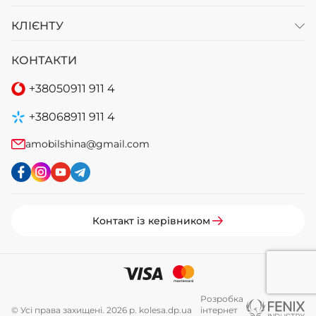
КЛІЄНТУ
КОНТАКТИ
+38
050
911 911 4
+38
068
911 911 4
amobilshina@gmail.com
Контакт із керівником
Розробка
© Усі права захищені. 2026 р. kolesa.dp.ua
інтернет