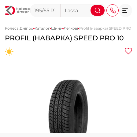
Колеса Дніпро
Каталог
Шини
Легкові
Profil (наварка) SPEED PRO 10
PROFIL (НАВАРКА) SPEED PRO 10
+38 (068) 911-911-4
+38 (050) 911-911-4
+38 (067) 113-44-44
+38 (095) 276-44-44
+38 (067) 911-14-14
- на Щепкіна
+38 (098) 911-911-0
- на Тополі
+38 (098) 911-911-4
- на Калиновій
+38 (077) 7-184-184
- Донецьке шосе