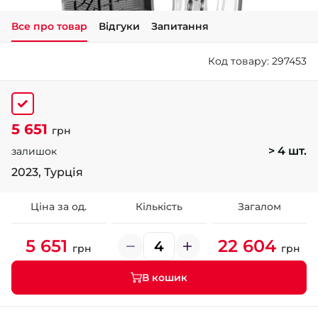
Все про товар
Відгуки
Запитання
+38 (050)-911-911-2
- Щепкіна
Код товару: 297453
+38 (099)-643-33-77
- Тополь
+38 (068)-923-74-19
- Калинова
5 651
грн
> 4 шт.
залишок
2023, Турція
Ціна за од.
Кількість
Загалом
5 651
22 604
грн
грн
В кошик