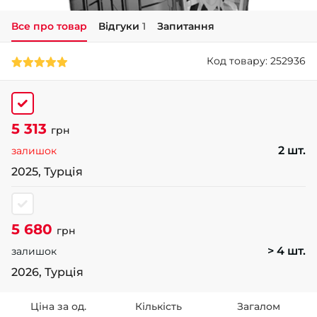
Все про товар
Відгуки
1
Запитання
+38 (050)-911-911-2
- Щепкіна
Код товару: 252936
+38 (099)-643-33-77
- Тополь
+38 (068)-923-74-19
- Калинова
5 313
грн
2 шт.
залишок
2025, Турція
5 680
грн
> 4 шт.
залишок
2026, Турція
Ціна за од.
Кількість
Загалом