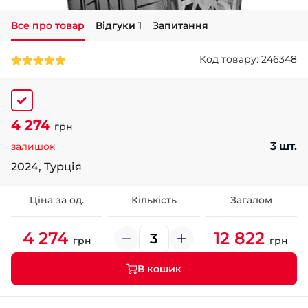
Все про товар
Відгуки
1
Запитання
+38 (050)-911-911-2
- Щепкіна
Код товару: 246348
+38 (099)-643-33-77
- Тополь
+38 (068)-923-74-19
- Калинова
4 274
грн
3 шт.
залишок
2024, Турція
Ціна за од.
Кількість
Загалом
4 274
12 822
грн
грн
В кошик