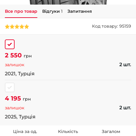
Все про товар
Відгуки
1
Запитання
+38 (050)-911-911-2
- Щепкіна
Код товару: 95159
+38 (099)-643-33-77
- Тополь
+38 (068)-923-74-19
- Калинова
2 550
грн
2 шт.
залишок
2021, Турція
4 195
грн
2 шт.
залишок
2025, Турція
Ціна за од.
Кількість
Загалом