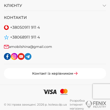
КЛІЄНТУ
КОНТАКТИ
+38
050
911 911 4
+38
068
911 911 4
amobilshina@gmail.com
Контакт із керівником
Розробка
© Усі права захищені. 2026 р. kolesa.dp.ua
інтернет
магазину