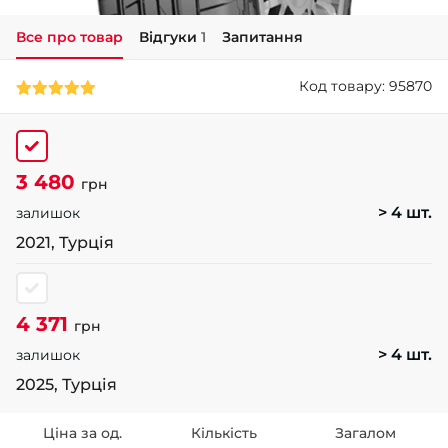
Все про товар
Відгуки
1
Запитання
+38 (050)-911-911-2
- Щепкіна
Код товару: 95870
+38 (099)-643-33-77
- Тополь
+38 (068)-923-74-19
- Калинова
3 480
грн
> 4 шт.
залишок
2021, Турція
4 371
грн
> 4 шт.
залишок
2025, Турція
Ціна за од.
Кількість
Загалом