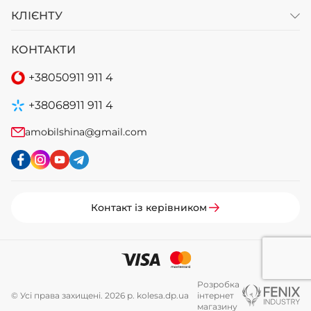
КЛІЄНТУ
КОНТАКТИ
+38
050
911 911 4
+38
068
911 911 4
amobilshina@gmail.com
Контакт із керівником
Розробка
© Усі права захищені. 2026 р. kolesa.dp.ua
інтернет
магазину