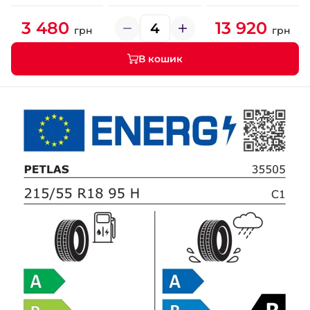
3 480
13 920
грн
грн
В кошик