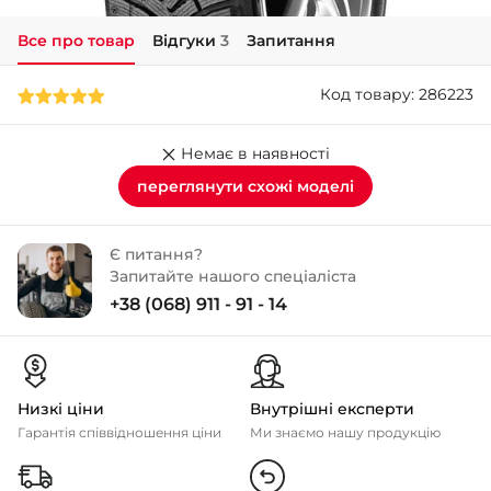
Все про товар
Відгуки
3
Запитання
+38 (050)-911-911-2
- Щепкіна
Код товару: 286223
+38 (099)-643-33-77
- Тополь
+38 (068)-923-74-19
Немає в наявності
- Калинова
переглянути схожі моделі
Є питання?
Запитайте нашого спеціаліста
+38 (068) 911 - 91 - 14
Низкі ціни
Внутрішні експерти
Гарантія співвідношення ціни
Ми знаємо нашу продукцію