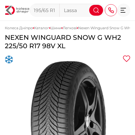
Колеса Дніпро
Каталог
Шини
Легкові
Nexen Winguard Snow G WH2
NEXEN
WINGUARD SNOW G WH2
+38 (068) 911-911-4
225/50 R17 98V XL
+38 (050) 911-911-4
+38 (067) 113-44-44
+38 (095) 276-44-44
+38 (067) 911-14-14
- на Щепкіна
+38 (098) 911-911-0
- на Тополі
+38 (098) 911-911-4
- на Калиновій
+38 (077) 7-184-184
- Донецьке шосе