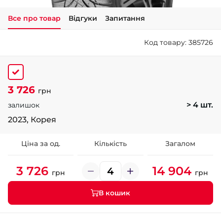
Все про товар
Відгуки
Запитання
+38 (050)-911-911-2
- Щепкіна
Код товару: 385726
+38 (099)-643-33-77
- Тополь
+38 (068)-923-74-19
- Калинова
3 726
грн
> 4 шт.
залишок
2023, Корея
Ціна за од.
Кількість
Загалом
3 726
14 904
грн
грн
В кошик