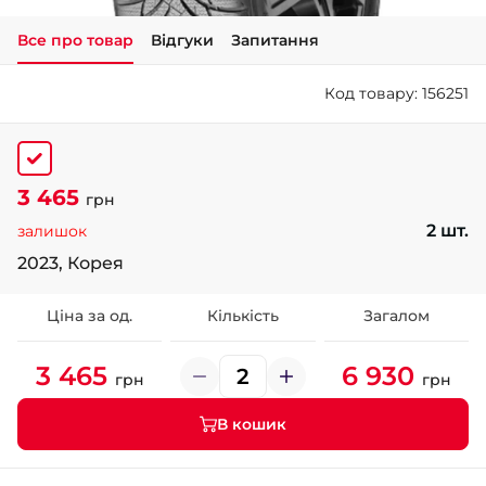
Все про товар
Відгуки
Запитання
+38 (050)-911-911-2
- Щепкіна
Код товару: 156251
+38 (099)-643-33-77
- Тополь
+38 (068)-923-74-19
- Калинова
3 465
грн
2 шт.
залишок
2023, Корея
Ціна за од.
Кількість
Загалом
3 465
6 930
грн
грн
В кошик