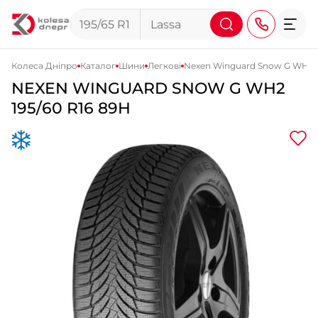
Колеса Дніпро
Каталог
Шини
Легкові
Nexen Winguard Snow G WH2
NEXEN
WINGUARD SNOW G WH2
+38 (068) 911-911-4
195/60 R16 89H
+38 (050) 911-911-4
+38 (067) 113-44-44
+38 (095) 276-44-44
+38 (067) 911-14-14
- на Щепкіна
+38 (098) 911-911-0
- на Тополі
+38 (098) 911-911-4
- на Калиновій
+38 (077) 7-184-184
- Донецьке шосе