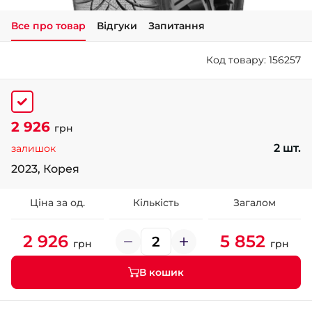
Все про товар
Відгуки
Запитання
+38 (050)-911-911-2
- Щепкіна
Код товару: 156257
+38 (099)-643-33-77
- Тополь
+38 (068)-923-74-19
- Калинова
2 926
грн
2 шт.
залишок
2023, Корея
Ціна за од.
Кількість
Загалом
2 926
5 852
грн
грн
В кошик