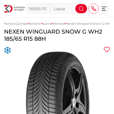
Колеса Дніпро
Каталог
Шини
Легкові
Nexen Winguard Snow G WH2
NEXEN
WINGUARD SNOW G WH2
+38 (068) 911-911-4
185/65 R15 88H
+38 (050) 911-911-4
+38 (067) 113-44-44
+38 (095) 276-44-44
+38 (067) 911-14-14
- на Щепкіна
+38 (098) 911-911-0
- на Тополі
+38 (098) 911-911-4
- на Калиновій
+38 (077) 7-184-184
- Донецьке шосе