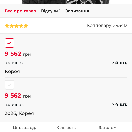
Все про товар
Відгуки
1
Запитання
+38 (050)-911-911-2
- Щепкіна
Код товару: 395412
+38 (099)-643-33-77
- Тополь
+38 (068)-923-74-19
- Калинова
9 562
грн
> 4 шт.
залишок
Корея
9 562
грн
> 4 шт.
залишок
2026, Корея
Ціна за од.
Кількість
Загалом