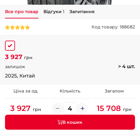
Все про товар
Відгуки
1
Запитання
+38 (050)-911-911-2
- Щепкіна
Код товару: 188682
+38 (099)-643-33-77
- Тополь
+38 (068)-923-74-19
- Калинова
3 927
грн
> 4 шт.
залишок
2025, Китай
Ціна за од.
Кількість
Загалом
3 927
15 708
грн
грн
В кошик