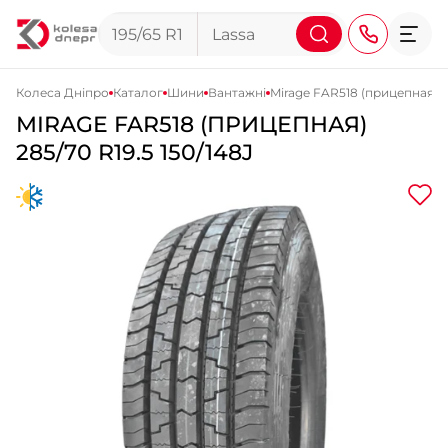
Колеса Дніпро
Каталог
Шини
Вантажні
Mirage FAR518 (прицепная)
MIRAGE
FAR518 (ПРИЦЕПНАЯ)
+38 (068) 911-911-4
285/70 R19.5 150/148J
+38 (050) 911-911-4
+38 (067) 113-44-44
+38 (095) 276-44-44
+38 (067) 911-14-14
- на Щепкіна
+38 (098) 911-911-0
- на Тополі
+38 (098) 911-911-4
- на Калиновій
+38 (077) 7-184-184
- Донецьке шосе