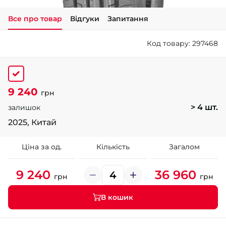
Все про товар
Відгуки
Запитання
+38 (050)-911-911-2
- Щепкіна
Код товару: 297468
+38 (099)-643-33-77
- Тополь
+38 (068)-923-74-19
- Калинова
9 240
грн
> 4 шт.
залишок
2025, Китай
Ціна за од.
Кількість
Загалом
9 240
36 960
грн
грн
В кошик