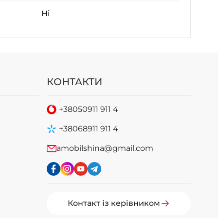
Ні
КОНТАКТИ
+38
050
911 911 4
+38
068
911 911 4
amobilshina@gmail.com
Контакт із керівником