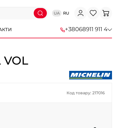
UA
RU
+38
068
911 911 4
АКТИ
+38 (068) 911-911-4
L VOL
+38 (050) 911-911-4
+38 (067) 113-44-44
+38 (095) 276-44-44
Код товару: 217016
+38 (067) 911-14-14
- на Щепкіна
+38 (098) 911-911-0
- на Тополі
+38 (098) 911-911-4