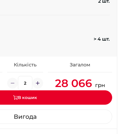
2 шт.
- на Калиновій
+38 (077) 7-184-184
- Донецьке шосе
+38 (050)-911-911-2
> 4 шт.
- Щепкіна
+38 (099)-643-33-77
- Тополь
+38 (068)-923-74-19
Кількість
Загалом
- Калинова
28 066
грн
В кошик
Вигода