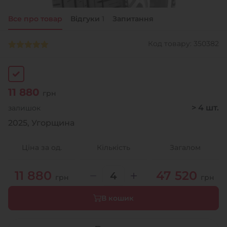
Все про товар
Відгуки
1
Запитання
+38 (050)-911-911-2
- Щепкіна
Код товару: 350382
+38 (099)-643-33-77
- Тополь
+38 (068)-923-74-19
- Калинова
11 880
грн
> 4 шт.
залишок
2025, Угорщина
Ціна за од.
Кількість
Загалом
11 880
47 520
грн
грн
В кошик