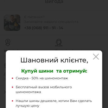
Вигода
Є питання?
Запитайте нашого спеціаліста
+38 (068) 911 - 91 - 14
Низкі ціни
Внутрішні експерти
Гарантія співвідношення ціни
Ми знаємо нашу продукцію
Шановний клієнте,
Купуй шини та отримуй:
Доставка
Легке повернення
Скидка - 50% на шиномонтаж
Доставка и самовивіз
Швидко і без проблем
Бесплатный вызов мобильного
ХАРАКТЕРИСТИКИ
шиномонтажа
Нашли шины дешевле, хотим Вам сделать
Тип шин
Легкові
лучшую цену