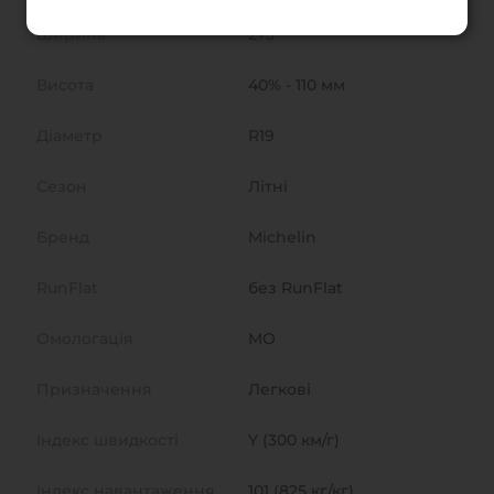
Ширина
275
Висота
40% - 110 мм
Діаметр
R19
Сезон
Літні
Бренд
Michelin
RunFlat
без RunFlat
Омологація
MO
Призначення
Легкові
Індекс швидкості
Y (300 км/г)
Індекс навантаження
101 (825 кг/кг)