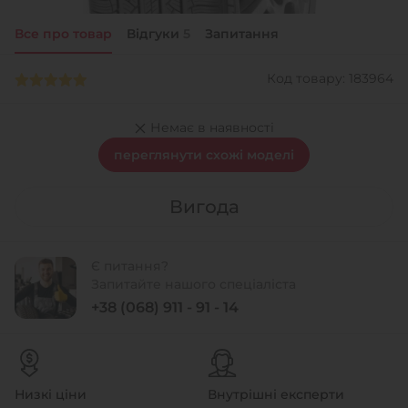
Все про товар
Відгуки
5
Запитання
+38 (050)-911-911-2
- Щепкіна
Код товару: 183964
+38 (099)-643-33-77
- Тополь
+38 (068)-923-74-19
Немає в наявності
- Калинова
переглянути схожі моделі
Вигода
Є питання?
Запитайте нашого спеціаліста
+38 (068) 911 - 91 - 14
Низкі ціни
Внутрішні експерти