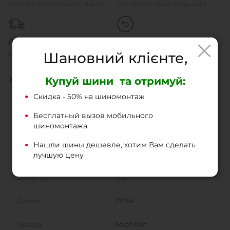
Гарантія співвідношення ціни
Ми знаємо нашу продукцію
Доставка
Легке повернення
Доставка и самовивіз
Швидко і без проблем
Шановний клієнте,
ХАРАКТЕРИСТИКИ
Купуй шини та отримуй:
Скидка - 50% на шиномонтаж
Тип шин
Легкові
Бесплатный вызов мобильного
шиномонтажа
Ширина
215
Нашли шины дешевле, хотим Вам сделать
Висота
70% - 150.5 мм
лучшую цену
Діаметр
R16
Сезон
Літні
Бренд
Michelin