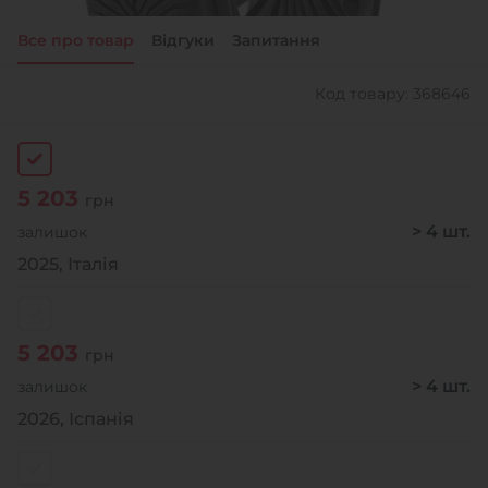
Все про товар
Відгуки
Запитання
+38 (050)-911-911-2
- Щепкіна
Код товару: 368646
+38 (099)-643-33-77
- Тополь
+38 (068)-923-74-19
- Калинова
5 203
грн
> 4 шт.
залишок
2025, Італія
5 203
грн
> 4 шт.
залишок
2026, Іспанія