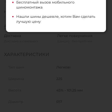
Бесплатный вызов мобильного
шиномонтажа
Низкі ціни
Внутрішні експерти
Нашли шины дешевле, хотим Вам сделать
Гарантія співвідношення ціни
Ми знаємо нашу продукцію
лучшую цену
Доставка
Легке повернення
Доставка и самовивіз
Швидко і без проблем
ХАРАКТЕРИСТИКИ
Тип шин
Легкові
Ширина
225
Висота
45% - 101.25 мм
Діаметр
R17