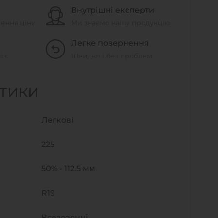
Внутрішні експерти
шення ціни
Ми знаємо нашу продукцію
Легке повернення
із
Швидко і без проблем
СТИКИ
Легкові
225
50% - 112.5 мм
R19
Всезезонні