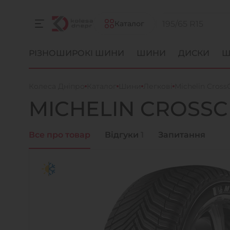
Каталог
РІЗНОШИРОКІ ШИНИ
ШИНИ
ДИСКИ
Ш
Колеса Дніпро
Каталог
Шини
Легкові
Michelin Cross
MICHELIN
CROSSC
Все про товар
Відгуки
1
Запитання