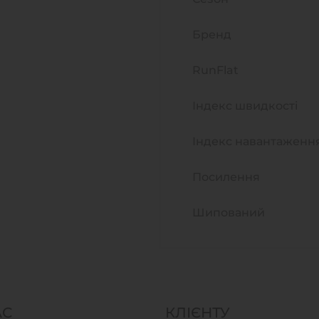
Бренд
RunFlat
Індекс швидкості
Індекс навантаженн
Посилення
Шипований
АС
КЛІЄНТУ