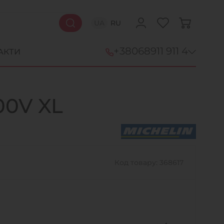
UA
RU
+38
068
911 911 4
АКТИ
+38 (068) 911-911-4
00V XL
+38 (050) 911-911-4
+38 (067) 113-44-44
+38 (095) 276-44-44
Код товару: 368617
+38 (067) 911-14-14
- на Щепкіна
+38 (098) 911-911-0
- на Тополі
+38 (098) 911-911-4