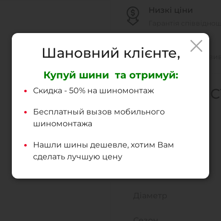
Низкі ціни
Гарантія співвідно
Доставка
Шановний клієнте,
Доставка и самовив
Купуй шини та отримуй:
ХАРАКТЕРИ
Скидка - 50% на шиномонтаж
Бесплатный вызов мобильного
Тип шин
шиномонтажа
Нашли шины дешевле, хотим Вам
Ширина
сделать лучшую цену
Висота
Діаметр
Сезон