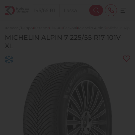
Колеса Дніпро
Каталог
Шини
Легкові
Michelin Alpin 7
Michelin Alpin 
MICHELIN
ALPIN 7
225/55 R17 101V
+38 (068) 911-911-4
XL
+38 (050) 911-911-4
+38 (067) 113-44-44
+38 (095) 276-44-44
+38 (067) 911-14-14
- на Щепкіна
+38 (098) 911-911-0
- на Тополі
+38 (098) 911-911-4
- на Калиновій
+38 (077) 7-184-184
- Донецьке шосе