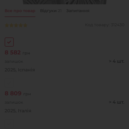
Все про товар
Відгуки
21
Запитання
+38 (050)-911-911-2
- Щепкіна
Код товару: 312430
+38 (099)-643-33-77
- Тополь
+38 (068)-923-74-19
- Калинова
8 582
грн
> 4 шт.
залишок
2025, Іспанія
8 809
грн
> 4 шт.
залишок
2025, Італія