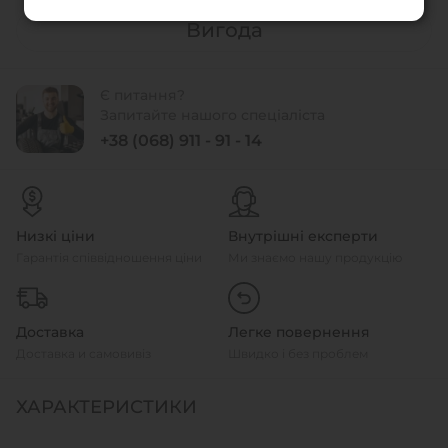
Вигода
Є питання?
Запитайте нашого спеціаліста
+38 (068) 911 - 91 - 14
Низкі ціни
Внутрішні експерти
Гарантія співвідношення ціни
Ми знаємо нашу продукцію
Доставка
Легке повернення
Доставка и самовивіз
Швидко і без проблем
ХАРАКТЕРИСТИКИ