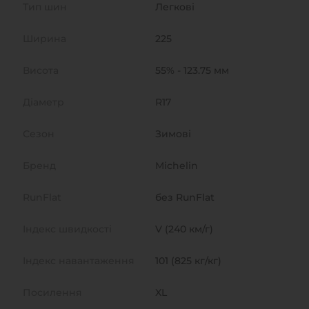
Тип шин
Легкові
Ширина
225
Висота
55% - 123.75 мм
Діаметр
R17
Сезон
Зимові
Бренд
Michelin
RunFlat
без RunFlat
Індекс швидкості
V (240 км/г)
Індекс навантаження
101 (825 кг/кг)
Посилення
XL