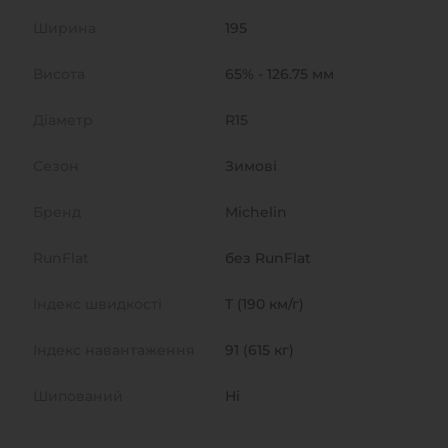
Ширина
195
Висота
65% - 126.75 мм
Діаметр
R15
Сезон
Зимові
Бренд
Michelin
RunFlat
без RunFlat
Індекс швидкості
T (190 км/г)
Індекс навантаження
91 (615 кг)
Шипований
Ні