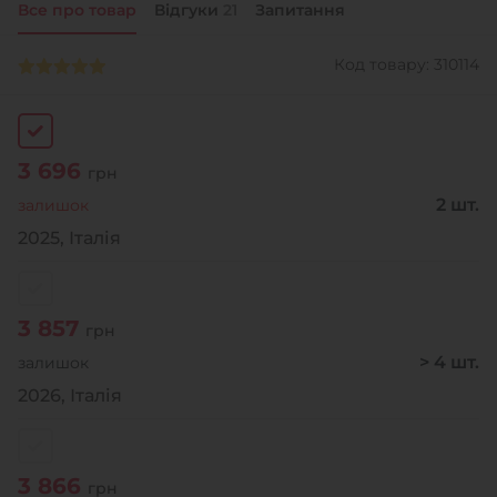
Все про товар
Відгуки
21
Запитання
+38 (050)-911-911-2
Код товару: 310114
- Щепкіна
+38 (099)-643-33-77
- Тополь
+38 (068)-923-74-19
3 696
- Калинова
грн
2 шт.
залишок
2025, Італія
3 857
грн
> 4 шт.
залишок
2026, Італія
3 866
грн