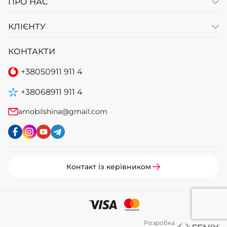
ПРО НАС
КЛІЄНТУ
КОНТАКТИ
+38
050
911 911 4
+38
068
911 911 4
amobilshina@gmail.com
Контакт із керівником
Розробка