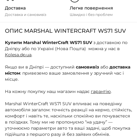
Доставка
Легке повернення
Доставка и самовивіз
Швидко і без проблем
ОПИС MARSHAL WINTERCRAFT WS71 SUV
Купити Marshal WinterCraft WS71 SUV
з доставкою по
Дніпру або по Україні (Нова Пошта) можна у нас в
Kolesa.dp.ua
.
Якщо ви в Дніпрі — доступний
самовивіз
або
доставка
містом
: привеземо ваше замовлення у зручний час і
місце.
На кожну покупку наш магазин надає
гарантію
.
Marshal WinterCraft WS71 SUV впливає на поведінку
автомобіля загалом: точність реакції на кермо, стійкість,
комфорт і навіть те, наскільки спокійно ви почуваєтеся
в поїздках. Тому ми не пропонуємо “на удачу” —
уточнюємо параметри авто та ваші задачі, щоб покупка
підійшла з першого разу й без зайвих обмінів.