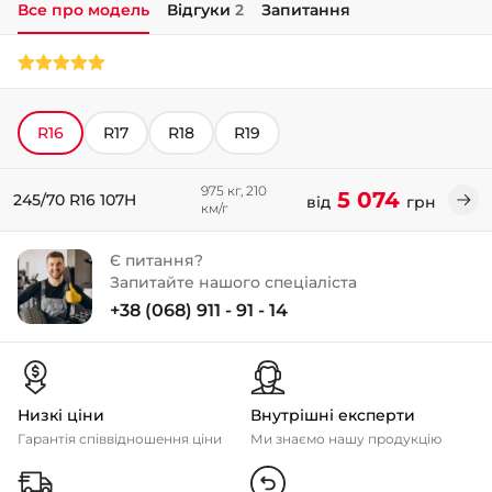
Все про модель
Відгуки
2
Запитання
+38 (050)-911-911-2
- Щепкіна
+38 (099)-643-33-77
- Тополь
R16
R17
R18
R19
+38 (068)-923-74-19
- Калинова
975 кг, 210
5 074
245/70 R16 107H
від
грн
км/г
Є питання?
Запитайте нашого спеціаліста
+38 (068) 911 - 91 - 14
Низкі ціни
Внутрішні експерти
Гарантія співвідношення ціни
Ми знаємо нашу продукцію