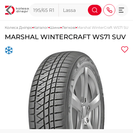
Колеса Дніпро
Каталог
Шини
Легкові
Marshal WinterCraft WS71 SUV
MARSHAL WINTERCRAFT WS71 SUV
+38 (068) 911-911-4
+38 (050) 911-911-4
+38 (067) 113-44-44
+38 (095) 276-44-44
+38 (067) 911-14-14
- на Щепкіна
+38 (098) 911-911-0
- на Тополі
+38 (098) 911-911-4
- на Калиновій
+38 (077) 7-184-184
- Донецьке шосе