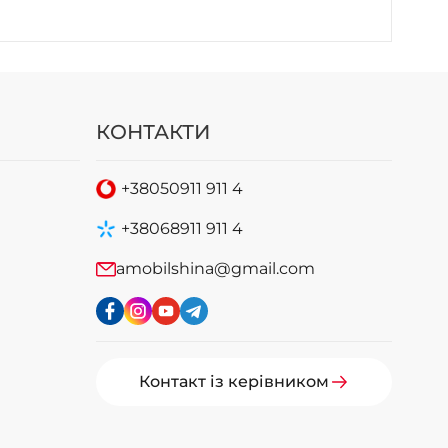
КОНТАКТИ
+38
050
911 911 4
+38
068
911 911 4
amobilshina@gmail.com
Контакт із керівником