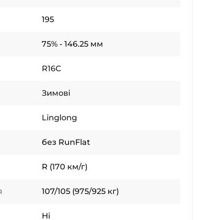
195
75% - 146.25 мм
R16C
Зимові
Linglong
без RunFlat
R (170 км/г)
я
107/105 (975/925 кг)
Ні