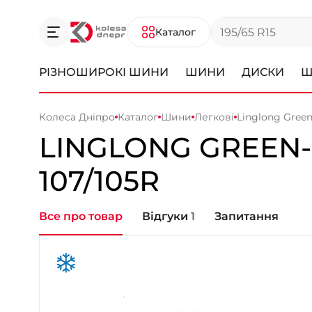
Каталог
РІЗНОШИРОКІ ШИНИ
ШИНИ
ДИСКИ
Ш
Колеса Дніпро
Каталог
Шини
Легкові
Linglong Green
LINGLONG
GREEN-
107/105R
Все про товар
Відгуки
1
Запитання