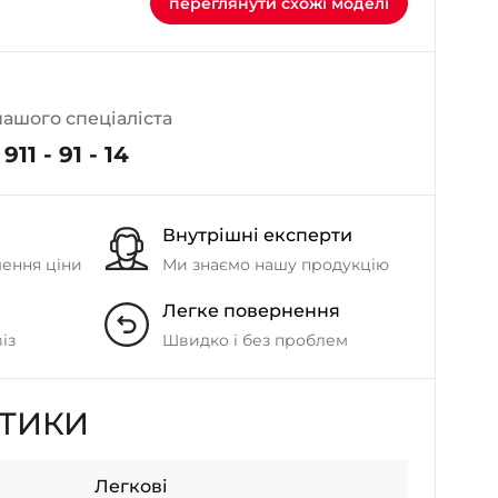
переглянути схожі моделі
- на Калиновій
+38 (077) 7-184-184
- Донецьке шосе
нашого спеціаліста
+38 (050)-911-911-2
911 - 91 - 14
- Щепкіна
+38 (099)-643-33-77
- Тополь
Внутрішні експерти
+38 (068)-923-74-19
- Калинова
шення ціни
Ми знаємо нашу продукцію
Легке повернення
із
Швидко і без проблем
СТИКИ
Легкові