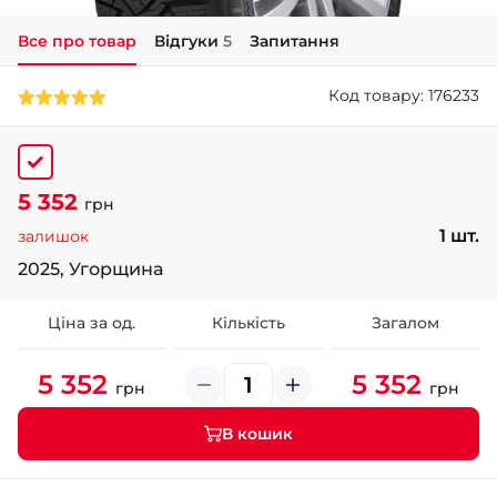
Все про товар
Відгуки
5
Запитання
+38 (050)-911-911-2
- Щепкіна
Код товару: 176233
+38 (099)-643-33-77
- Тополь
+38 (068)-923-74-19
- Калинова
5 352
грн
1 шт.
залишок
2025, Угорщина
Ціна за од.
Кількість
Загалом
5 352
5 352
грн
грн
В кошик