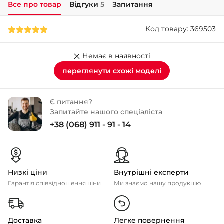
Все про товар
Відгуки
5
Запитання
+38 (050)-911-911-2
Код товару: 369503
- Щепкіна
+38 (099)-643-33-77
- Тополь
Немає в наявності
+38 (068)-923-74-19
переглянути схожі моделі
- Калинова
Є питання?
Запитайте нашого спеціаліста
+38 (068) 911 - 91 - 14
Низкі ціни
Внутрішні експерти
Гарантія співвідношення ціни
Ми знаємо нашу продукцію
Доставка
Легке повернення