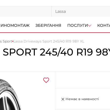
ИНОМОНТАЖ
ЗБЕРІГАННЯ
ПОСЛУГИ
КОНТ
s Sport
Lassa Driveways Sport 245/40 R19 98Y XL
 SPORT
245/40 R19 98
Немає в наявності