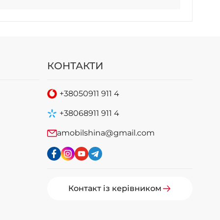
КОНТАКТИ
+38
050
911 911 4
+38
068
911 911 4
amobilshina@gmail.com
Контакт із керівником