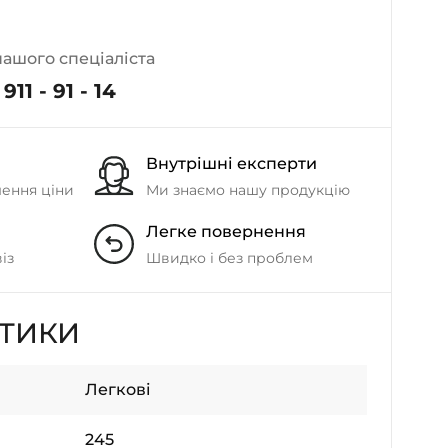
- на Калиновій
+38 (077) 7-184-184
нашого спеціаліста
- Донецьке шосе
911 - 91 - 14
+38 (050)-911-911-2
- Щепкіна
Внутрішні експерти
+38 (099)-643-33-77
- Тополь
шення ціни
Ми знаємо нашу продукцію
+38 (068)-923-74-19
Легке повернення
- Калинова
із
Швидко і без проблем
СТИКИ
Легкові
245