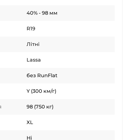
40% - 98 мм
R19
Літні
Lassa
без RunFlat
Y (300 км/г)
я
98 (750 кг)
XL
Ні