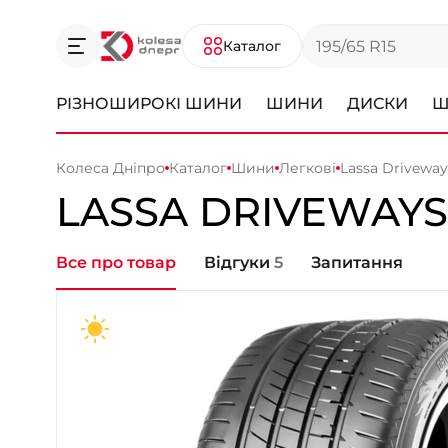
Каталог
РІЗНОШИРОКІ ШИНИ
ШИНИ
ДИСКИ
Ш
Колеса Дніпро
Каталог
Шини
Легкові
Lassa Driveway
LASSA
DRIVEWAYS
Все про товар
Відгуки
5
Запитання