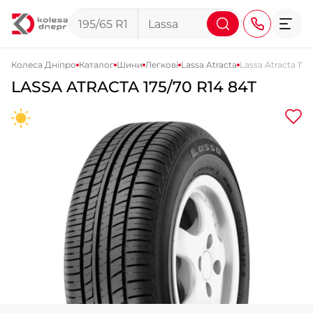
Колеса Дніпро
Каталог
Шини
Легкові
Lassa Atracta
Lassa Atracta 175
LASSA
ATRACTA
175/70 R14 84T
+38 (068) 911-911-4
+38 (050) 911-911-4
+38 (067) 113-44-44
+38 (095) 276-44-44
+38 (067) 911-14-14
- на Щепкіна
+38 (098) 911-911-0
- на Тополі
+38 (098) 911-911-4
- на Калиновій
+38 (077) 7-184-184
- Донецьке шосе