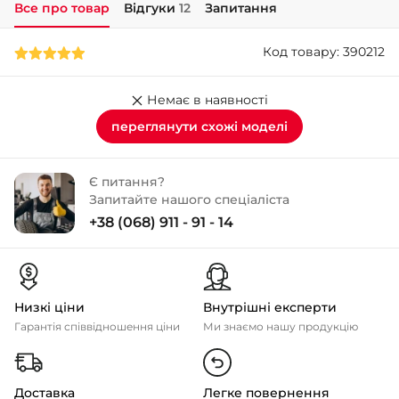
Все про товар
Відгуки
12
Запитання
+38 (050)-911-911-2
Код товару: 390212
- Щепкіна
+38 (099)-643-33-77
- Тополь
Немає в наявності
+38 (068)-923-74-19
переглянути схожі моделі
- Калинова
Є питання?
Запитайте нашого спеціаліста
+38 (068) 911 - 91 - 14
Низкі ціни
Внутрішні експерти
Гарантія співвідношення ціни
Ми знаємо нашу продукцію
Доставка
Легке повернення