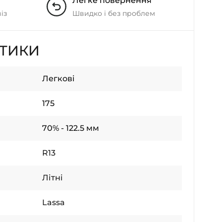
Легке повернення
із
Швидко і без проблем
СТИКИ
Легкові
175
70% - 122.5 мм
R13
Літні
Lassa