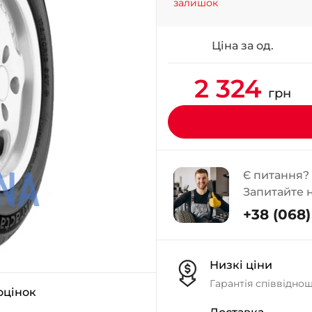
залишок
Ціна за од.
2 324
грн
Є питання?
Запитайте 
+38 (068) 
Низкі ціни
Гарантія співвідно
 оцінок