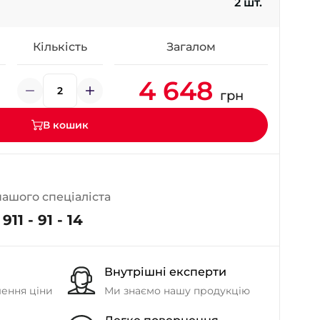
2 шт.
- на Калиновій
+38 (077) 7-184-184
- Донецьке шосе
Кількість
Загалом
4 648
+38 (050)-911-911-2
грн
- Щепкіна
+38 (099)-643-33-77
В кошик
- Тополь
+38 (068)-923-74-19
- Калинова
нашого спеціаліста
911 - 91 - 14
Внутрішні експерти
шення ціни
Ми знаємо нашу продукцію