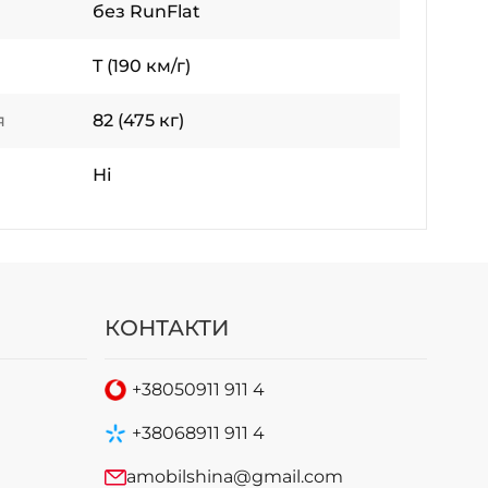
без RunFlat
T (190 км/г)
я
82 (475 кг)
Ні
КОНТАКТИ
+38
050
911 911 4
+38
068
911 911 4
amobilshina@gmail.com