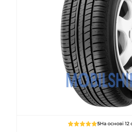
5
На основі 12