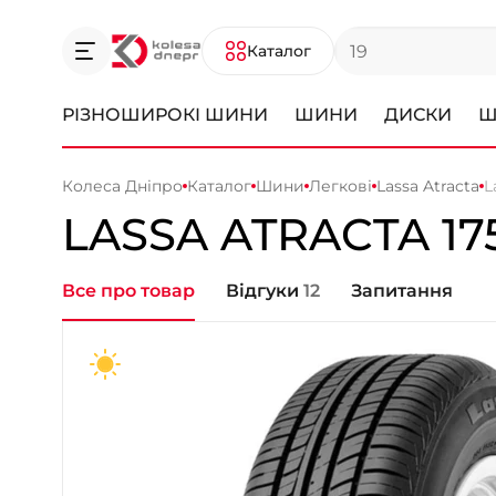
Каталог
РІЗНОШИРОКІ ШИНИ
ШИНИ
ДИСКИ
Ш
Колеса Дніпро
Каталог
Шини
Легкові
Lassa Atracta
L
LASSA
ATRACTA
17
Все про товар
Відгуки
12
Запитання